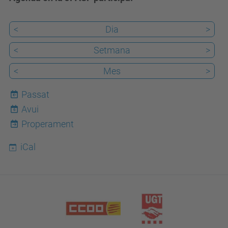
<
Dia
>
<
Setmana
>
<
Mes
>
Passat
Avui
6
Properament
iCal