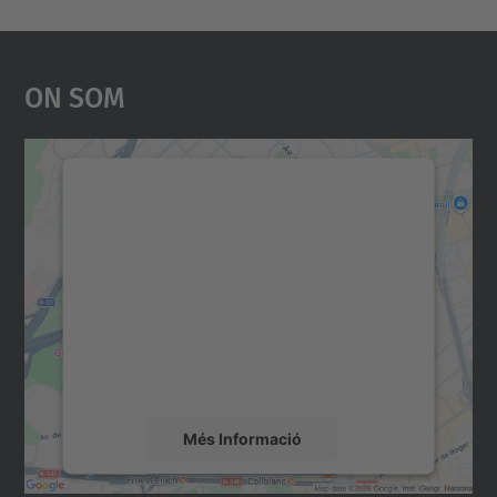
On Som
Necessitem el vostre
consentiment per carregar el
servei Google Maps!
Utilitzem un servei de tercers per incrustar
contingut del mapa que pugui recollir dades
sobre la vostra activitat. Reviseu-ne els
detalls i accepteu el servei per veure el
mapa.
Més Informació
Accepta