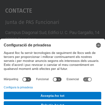
Contacte
powered by
Usercentrics Consent
Management Platform
Junta de PAS Funcionari
Campus Diagonal Sud, Edifici U. C. Pau Gargallo, 14
08028 Barcelona
Tel.
:
93 401 71 46
E-mail
:
junta.pasf@upc.edu
Formulari de contacte
© UPC
Junta PAS Funcionari