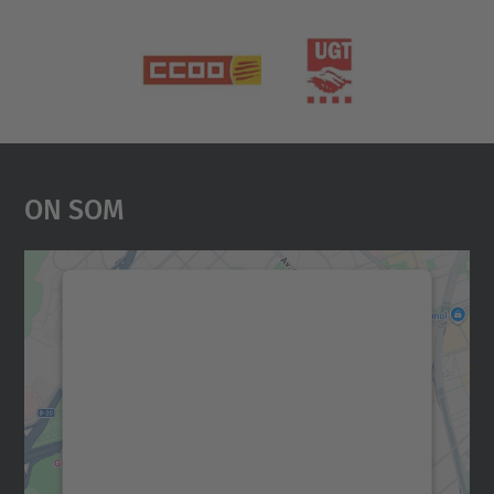
On Som
Necessitem el vostre
consentiment per carregar el
servei Google Maps!
Utilitzem un servei de tercers per incrustar
contingut del mapa que pugui recollir dades
sobre la vostra activitat. Reviseu-ne els
detalls i accepteu el servei per veure el
mapa.