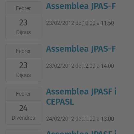
Assemblea JPAS-F
2012-
Febrer
02-
23
23T10:00:00+01:00
23/02/2012
de
10:00
a
11:50
2012-
Dijous
02-
Assemblea JPAS-F
2012-
23T11:50:00+01:00
Febrer
02-
FIB
23
23T12:00:00+01:00
23/02/2012
de
12:00
a
14:00
-
2012-
Sala
Dijous
02-
d'actes
Assemblea JPASF i
2012-
23T14:00:00+01:00
B6
Febrer
02-
CEPASL
Rectorat
Pl0
24
24T11:00:00+01:00
-
2012-
Edif.
Divendres
24/02/2012
de
11:00
a
13:00
02-
Til·ler
2012-