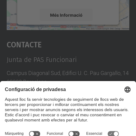
Més Informació
Accepta
Contacte
powered by
Usercentrics Consent
Management Platform
Junta de PAS Funcionari
Campus Diagonal Sud, Edifici U. C. Pau Gargallo, 14
08028 Barcelona
Tel.
:
93 401 71 46
E-mail
:
junta.pasf@upc.edu
Formulari de contacte