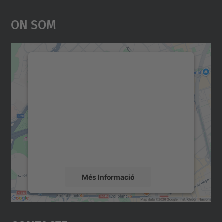
On Som
Necessitem el vostre
consentiment per carregar el
servei Google Maps!
Utilitzem un servei de tercers per incrustar
contingut del mapa que pugui recollir dades
sobre la vostra activitat. Reviseu-ne els
detalls i accepteu el servei per veure el
mapa.
Més Informació
Accepta
powered by
Usercentrics Consent