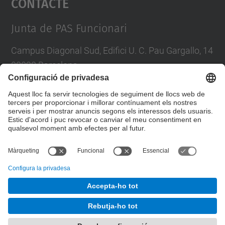
Contacte
Management Platform
Junta de PAS Funcionari
Campus Diagonal Sud, Edifici U. C. Pau Gargallo, 14
08028 Barcelona
Tel.
:
93 401 71 46
E-mail
:
junta.pasf@upc.edu
Formulari de contacte
© UPC
Junta PAS Funcionari
Desenvolupat amb