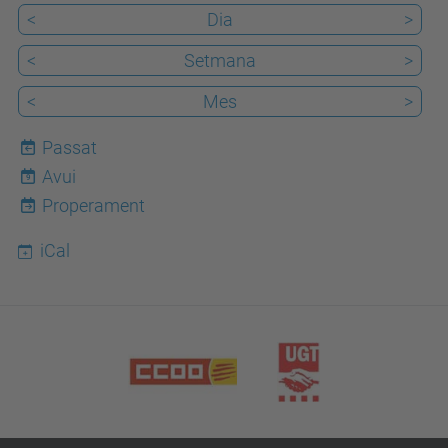
<
Dia
>
<
Setmana
>
<
Mes
>
Passat
Avui
9
Properament
iCal