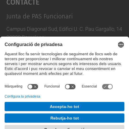
Contacte
Management Platform
Junta de PAS Funcionari
Campus Diagonal Sud, Edifici U. C. Pau Gargallo, 14
08028 Barcelona
Tel.
:
93 401 71 46
E-mail
:
junta.pasf@upc.edu
Formulari de contacte
© UPC
Junta PAS Funcionari
Desenvolupat amb