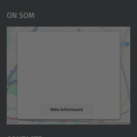
On Som
Necessitem el vostre
consentiment per carregar el
servei Google Maps!
Utilitzem un servei de tercers per incrustar
contingut del mapa que pugui recollir dades
sobre la vostra activitat. Reviseu-ne els
detalls i accepteu el servei per veure el
mapa.
Més Informació
Accepta
powered by
Usercentrics Consent