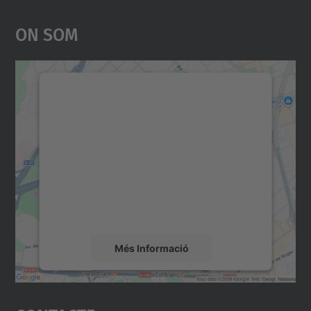
On Som
Necessitem el vostre
consentiment per carregar el
servei Google Maps!
Utilitzem un servei de tercers per incrustar
contingut del mapa que pugui recollir dades
sobre la vostra activitat. Reviseu-ne els
detalls i accepteu el servei per veure el
mapa.
Més Informació
Accepta
powered by
Usercentrics Consent