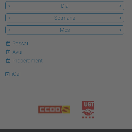
<
Dia
>
<
Setmana
>
<
Mes
>
Passat
Avui
9
Properament
iCal