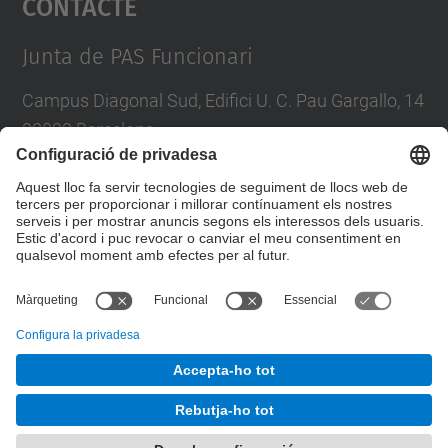
Contacte
Management Platform
Junta de PAS Funcionari
Campus Diagonal Sud, Edifici U. C. Pau Gargallo, 14
08028 Barcelona
Tel.
:
93 401 71 46
E-mail
:
junta.pasf@upc.edu
Formulari de contacte
© UPC
Junta PAS Funcionari
Desenvolupat amb