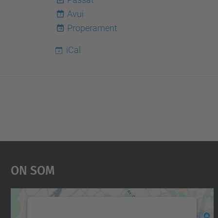
Avui
7
Properament
iCal
On Som
Necessitem el vostre consentiment