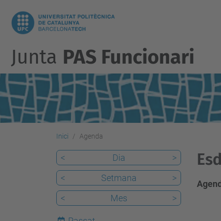
Junta
PAS Funcionari
Inici
Agenda
Es
<
Dia
>
<
Setmana
>
Agend
<
Mes
>
Passat