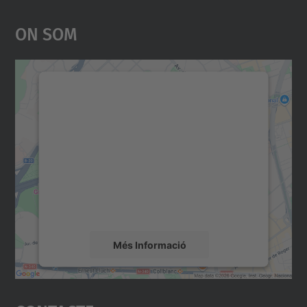
On Som
Necessitem el vostre
consentiment per carregar el
servei Google Maps!
Utilitzem un servei de tercers per incrustar
contingut del mapa que pugui recollir dades
sobre la vostra activitat. Reviseu-ne els
detalls i accepteu el servei per veure el
mapa.
Més Informació
Accepta
powered by
Usercentrics Consent