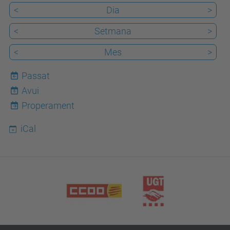
<
Dia
>
<
Setmana
>
<
Mes
>
Passat
Avui
6
Properament
iCal