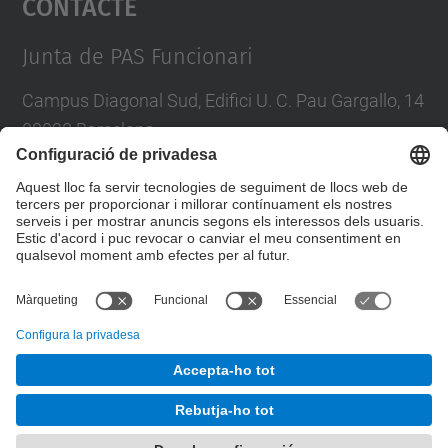
Contacte
Management Platform
Junta de PAS Funcionari
Campus Diagonal Sud, Edifici U. C. Pau Gargallo, 14
08028 Barcelona
Tel.
:
93 401 71 46
E-mail
:
junta.pasf@upc.edu
Formulari de contacte
© UPC
Junta PAS Funcionari
Desenvolupat amb