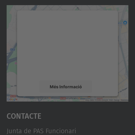
Necessitem el vostre
consentiment per carregar el
servei Google Maps!
Utilitzem un servei de tercers per incrustar
contingut del mapa que pugui recollir dades
sobre la vostra activitat. Reviseu-ne els
detalls i accepteu el servei per veure el
mapa.
Més Informació
Accepta
Contacte
powered by
Usercentrics Consent
Management Platform
Junta de PAS Funcionari