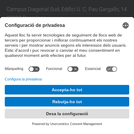
Campus Diagonal Sud, Edifici U. C. Pau Gargallo, 14
08028 Barcelona
Tel.
:
93 401 71 46
E-mail
:
junta.pasf@upc.edu
Formulari de contacte
© UPC
Junta PAS Funcionari
Desenvolupat amb
Mapa del lloc
Accessibilitat
Avís legal
Configuració de privadesa