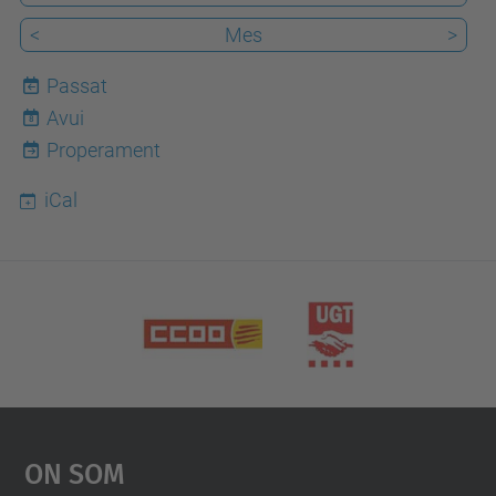
FME
<
Mes
>
Passat
Avui
8
Properament
iCal
On Som