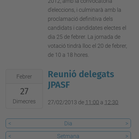
2012, amb la convocatòria
d'eleccions, i culminarà amb la
proclamació definitiva dels
candidats i candidates electes el
dia 25 de febrer. La jornada de
votació tindrà lloc el 20 de febrer,
de 10 a 18 hores.
Reunió delegats
2013-
Febrer
02-
JPASF
27
27T11:00:00+01:00
2013-
Dimecres
27/02/2013
de
11:00
a
12:30
02-
27T12:30:00+01:00
<
Dia
>
Locals
<
Setmana
>
sindicals