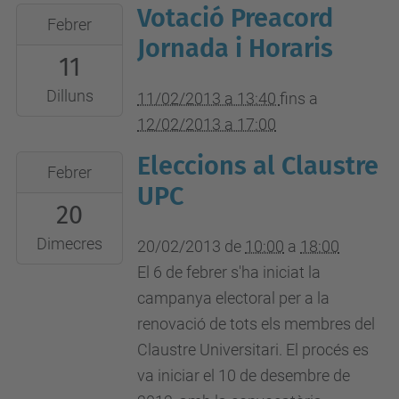
Votació Preacord
2013-
Febrer
02-
Jornada i Horaris
11
11T13:40:00+01:00
2013-
Dilluns
11/02/2013 a 13:40
fins a
02-
12/02/2013 a 17:00
12T17:00:00+01:00
Eleccions al Claustre
2013-
Febrer
02-
UPC
20
20T10:00:00+01:00
2013-
Dimecres
20/02/2013
de
10:00
a
18:00
02-
El 6 de febrer s'ha iniciat la
20T18:00:00+01:00
campanya electoral per a la
renovació de tots els membres del
Claustre Universitari. El procés es
va iniciar el 10 de desembre de