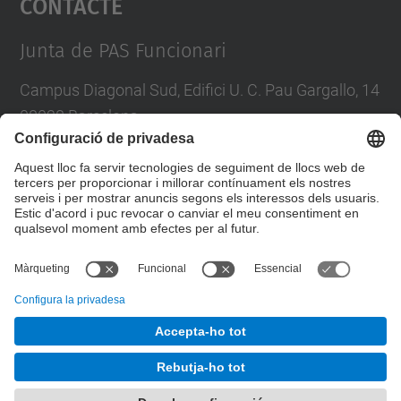
Contacte
Management Platform
Junta de PAS Funcionari
Campus Diagonal Sud, Edifici U. C. Pau Gargallo, 14
08028 Barcelona
Tel.
:
93 401 71 46
E-mail
:
junta.pasf@upc.edu
Formulari de contacte
© UPC
Junta PAS Funcionari
Desenvolupat amb