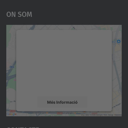
On Som
Necessitem el vostre
consentiment per carregar el
servei Google Maps!
Utilitzem un servei de tercers per incrustar
contingut del mapa que pugui recollir dades
sobre la vostra activitat. Reviseu-ne els
detalls i accepteu el servei per veure el
mapa.
Més Informació
Accepta
powered by
Usercentrics Consent