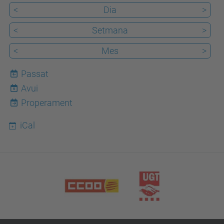
<
Dia
>
<
Setmana
>
<
Mes
>
Passat
Avui
6
Properament
iCal