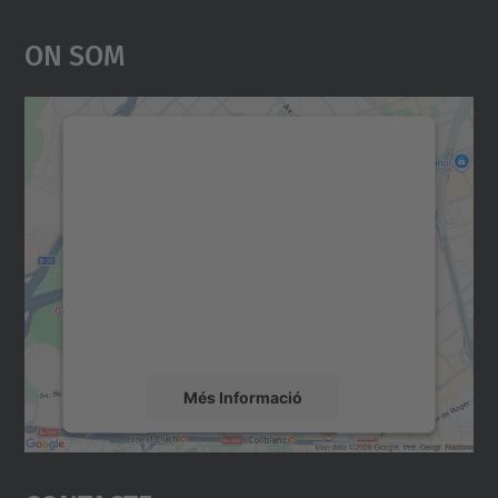
On Som
Necessitem el vostre
consentiment per carregar el
servei Google Maps!
Utilitzem un servei de tercers per incrustar
contingut del mapa que pugui recollir dades
sobre la vostra activitat. Reviseu-ne els
detalls i accepteu el servei per veure el
mapa.
Més Informació
Accepta
powered by
Usercentrics Consent