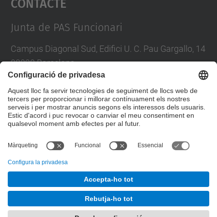
Contacte
Management Platform
Junta de PAS Funcionari
Campus Diagonal Sud, Edifici U. C. Pau Gargallo, 14
08028 Barcelona
Tel.
:
93 401 71 46
E-mail
:
junta.pasf@upc.edu
Formulari de contacte
© UPC
Junta PAS Funcionari
Desenvolupat amb