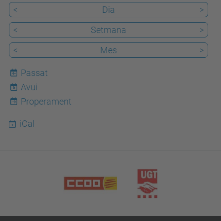
<
Dia
>
<
Setmana
>
<
Mes
>
Passat
Avui
6
Properament
iCal