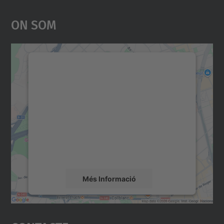
On Som
Necessitem el vostre
consentiment per carregar el
servei Google Maps!
Utilitzem un servei de tercers per incrustar
contingut del mapa que pugui recollir dades
sobre la vostra activitat. Reviseu-ne els
detalls i accepteu el servei per veure el
mapa.
Més Informació
Accepta
powered by
Usercentrics Consent