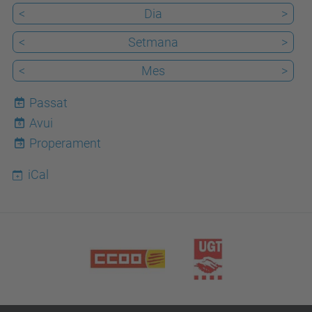
<
Dia
>
<
Setmana
>
<
Mes
>
Passat
Avui
6
Properament
iCal