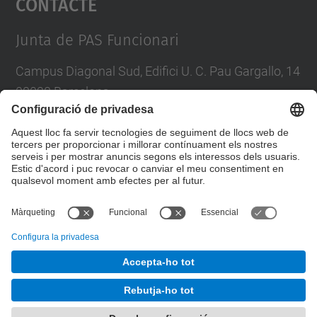
Contacte
Management Platform
Junta de PAS Funcionari
Campus Diagonal Sud, Edifici U. C. Pau Gargallo, 14
08028 Barcelona
Tel.
:
93 401 71 46
E-mail
:
junta.pasf@upc.edu
Formulari de contacte
© UPC
Junta PAS Funcionari
Desenvolupat amb