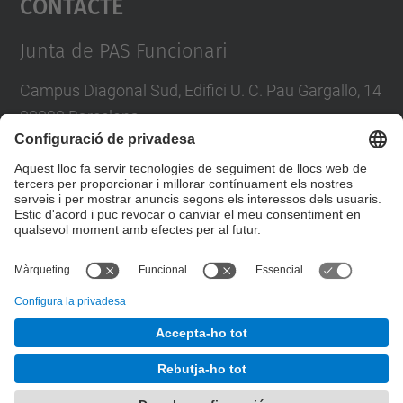
Contacte
Management Platform
Junta de PAS Funcionari
Campus Diagonal Sud, Edifici U. C. Pau Gargallo, 14
08028 Barcelona
Tel.
:
93 401 71 46
E-mail
:
junta.pasf@upc.edu
Formulari de contacte
© UPC
Junta PAS Funcionari
Desenvolupat amb