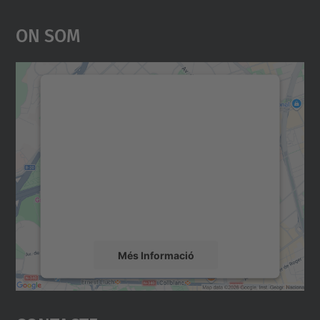
On Som
Necessitem el vostre
consentiment per carregar el
servei Google Maps!
Utilitzem un servei de tercers per incrustar
contingut del mapa que pugui recollir dades
sobre la vostra activitat. Reviseu-ne els
detalls i accepteu el servei per veure el
mapa.
Més Informació
Accepta
powered by
Usercentrics Consent