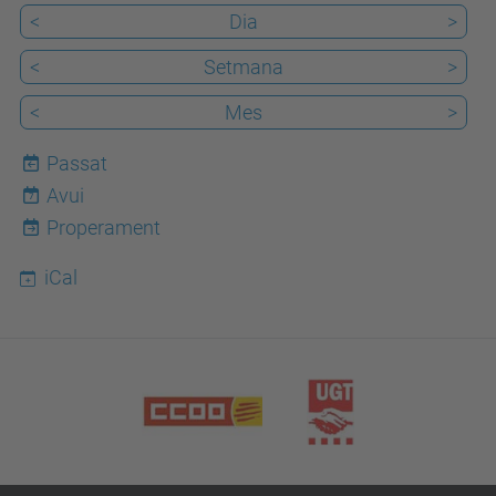
<
Dia
>
<
Setmana
>
<
Mes
>
Passat
Avui
7
Properament
iCal