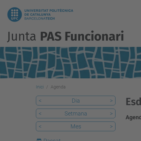
Junta
PAS Funcionari
Inici
Agenda
Esd
<
Dia
>
<
Setmana
>
Agend
<
Mes
>
Passat