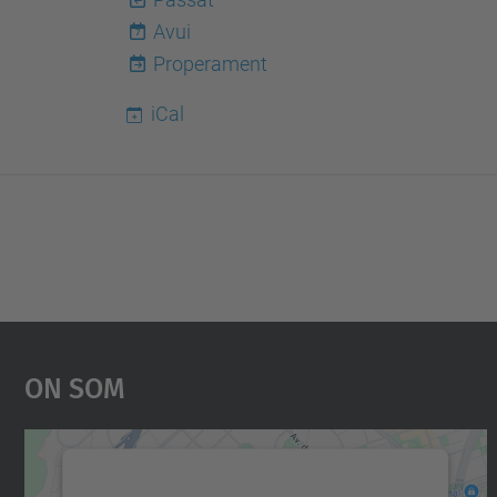
Avui
7
Properament
iCal
On Som
Necessitem el vostre consentiment