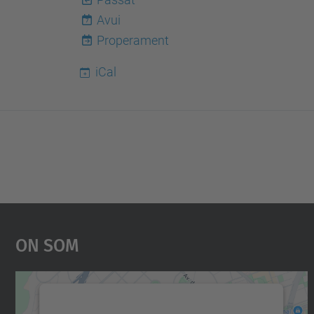
Avui
7
Properament
iCal
On Som
Necessitem el vostre consentiment