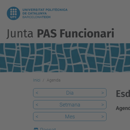
Junta
PAS Funcionari
Inici
Agenda
Es
<
Dia
>
<
Setmana
>
Agend
<
Mes
>
Passat