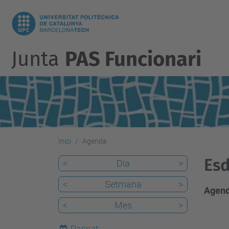
Junta
PAS Funcionari
Inici
Agenda
Es
<
Dia
>
<
Setmana
>
Agend
<
Mes
>
Passat