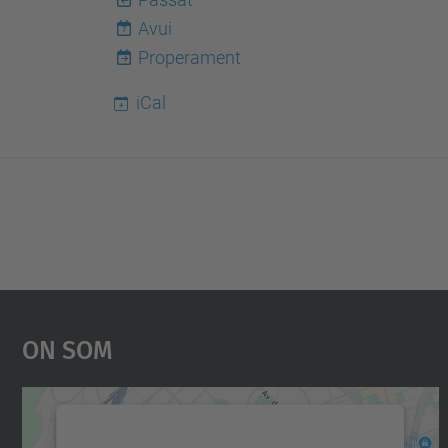
Avui
7
Properament
iCal
On Som
Necessitem el vostre consentiment