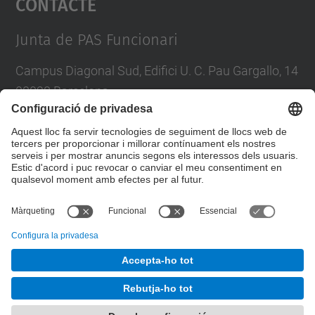
Contacte
Management Platform
Junta de PAS Funcionari
Campus Diagonal Sud, Edifici U. C. Pau Gargallo, 14
08028 Barcelona
Tel.
:
93 401 71 46
E-mail
:
junta.pasf@upc.edu
Formulari de contacte
© UPC
Junta PAS Funcionari
Desenvolupat amb