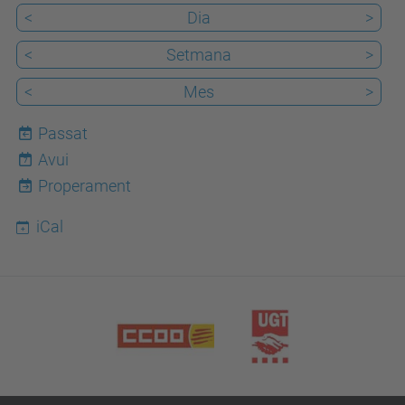
<
Dia
>
<
Setmana
>
<
Mes
>
Passat
Avui
7
Properament
iCal