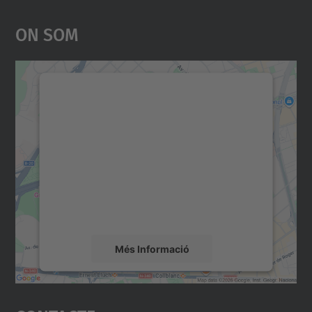
On Som
Necessitem el vostre
consentiment per carregar el
servei Google Maps!
Utilitzem un servei de tercers per incrustar
contingut del mapa que pugui recollir dades
sobre la vostra activitat. Reviseu-ne els
detalls i accepteu el servei per veure el
mapa.
Més Informació
Accepta
powered by
Usercentrics Consent