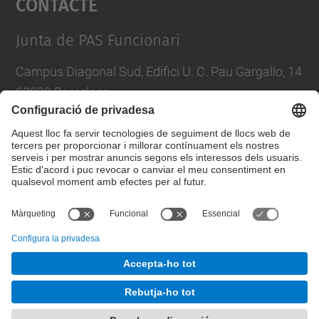
Contacte
Management Platform
Junta de PAS Funcionari
Campus Diagonal Sud, Edifici U. C. Pau Gargallo, 14
08028 Barcelona
Tel.
:
93 401 71 46
E-mail
:
junta.pasf@upc.edu
Formulari de contacte
© UPC
Junta PAS Funcionari
Desenvolupat amb