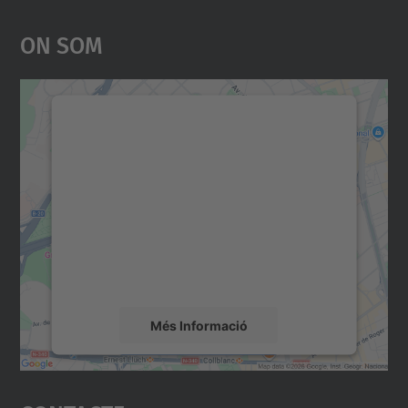
On Som
Necessitem el vostre
consentiment per carregar el
servei Google Maps!
Utilitzem un servei de tercers per incrustar
contingut del mapa que pugui recollir dades
sobre la vostra activitat. Reviseu-ne els
detalls i accepteu el servei per veure el
mapa.
Més Informació
Accepta
powered by
Usercentrics Consent