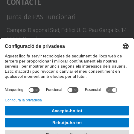
Contacte
Management Platform
Junta de PAS Funcionari
Campus Diagonal Sud, Edifici U. C. Pau Gargallo, 14
08028 Barcelona
Tel.
:
93 401 71 46
E-mail
:
junta.pasf@upc.edu
Formulari de contacte
© UPC
Junta PAS Funcionari
Desenvolupat amb