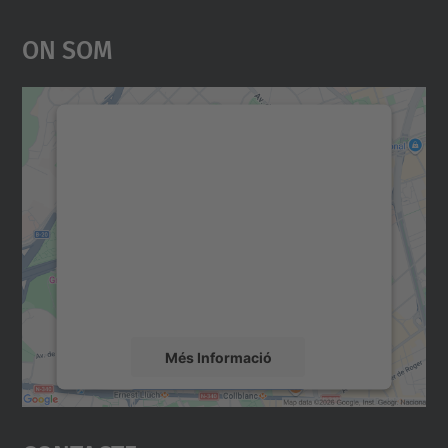
On Som
Necessitem el vostre
consentiment per carregar el
servei Google Maps!
Utilitzem un servei de tercers per incrustar
contingut del mapa que pugui recollir dades
sobre la vostra activitat. Reviseu-ne els
detalls i accepteu el servei per veure el
mapa.
Més Informació
Accepta
powered by
Usercentrics Consent