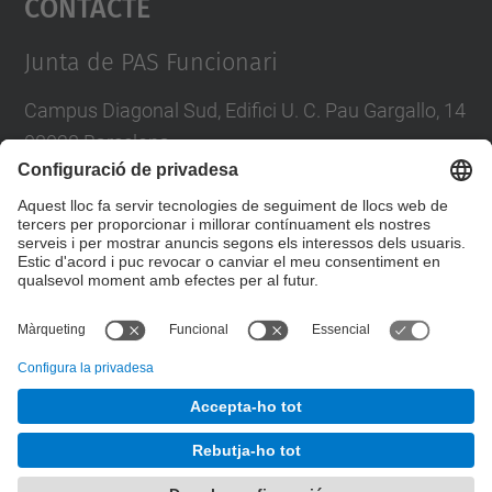
Contacte
Management Platform
Junta de PAS Funcionari
Campus Diagonal Sud, Edifici U. C. Pau Gargallo, 14
08028 Barcelona
Tel.
:
93 401 71 46
E-mail
:
junta.pasf@upc.edu
Formulari de contacte
© UPC
Junta PAS Funcionari
Desenvolupat amb