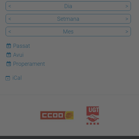
<
Dia
>
<
Setmana
>
<
Mes
>
Passat
Avui
9
Properament
iCal