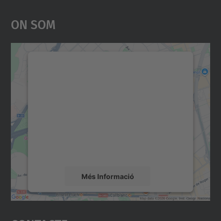
On Som
Necessitem el vostre
consentiment per carregar el
servei Google Maps!
Utilitzem un servei de tercers per incrustar
contingut del mapa que pugui recollir dades
sobre la vostra activitat. Reviseu-ne els
detalls i accepteu el servei per veure el
mapa.
Més Informació
Accepta
powered by
Usercentrics Consent