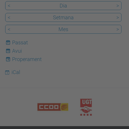
<
Dia
>
<
Setmana
>
<
Mes
>
Passat
Avui
10
Properament
iCal