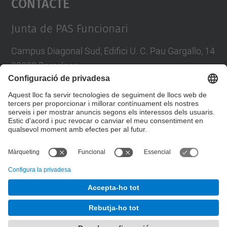
Contacte
Management Platform
Junta de PAS Funcionari
Campus Diagonal Sud, Edifici U. C. Pau Gargallo, 14
08028 Barcelona
Tel.
:
93 401 71 46
E-mail
:
junta.pasf@upc.edu
Formulari de contacte
© UPC
Junta PAS Funcionari
Desenvolupat amb