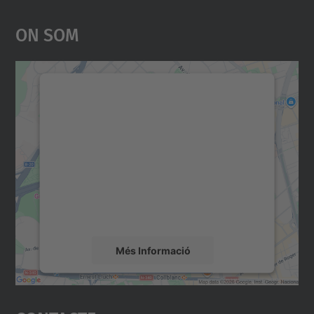
On Som
Necessitem el vostre
consentiment per carregar el
servei Google Maps!
Utilitzem un servei de tercers per incrustar
contingut del mapa que pugui recollir dades
sobre la vostra activitat. Reviseu-ne els
detalls i accepteu el servei per veure el
mapa.
Més Informació
Accepta
powered by
Usercentrics Consent