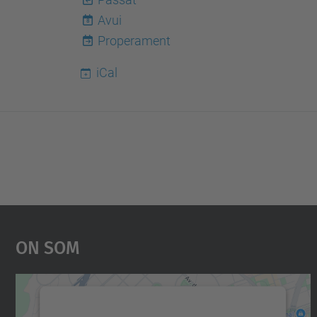
Avui
8
Properament
iCal
On Som
Necessitem el vostre consentiment