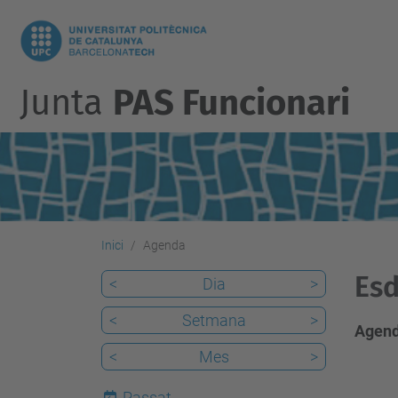
Junta
PAS Funcionari
Inici
Agenda
Esd
<
Dia
>
<
Setmana
>
Agend
<
Mes
>
Passat