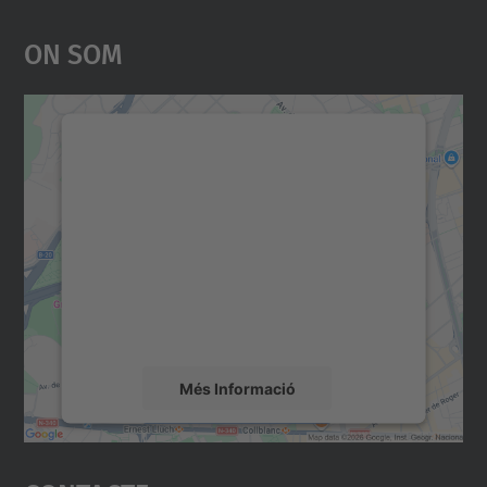
On Som
Necessitem el vostre
consentiment per carregar el
servei Google Maps!
Utilitzem un servei de tercers per incrustar
contingut del mapa que pugui recollir dades
sobre la vostra activitat. Reviseu-ne els
detalls i accepteu el servei per veure el
mapa.
Més Informació
Accepta
powered by
Usercentrics Consent