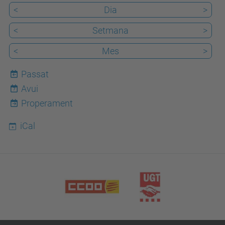
<
Dia
>
<
Setmana
>
<
Mes
>
Passat
Avui
7
Properament
iCal