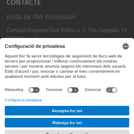
Contacte
Management Platform
Junta de PAS Funcionari
Campus Diagonal Sud, Edifici U. C. Pau Gargallo, 14
08028 Barcelona
Tel.
:
93 401 71 46
E-mail
:
junta.pasf@upc.edu
Formulari de contacte
© UPC
Junta PAS Funcionari
Desenvolupat amb