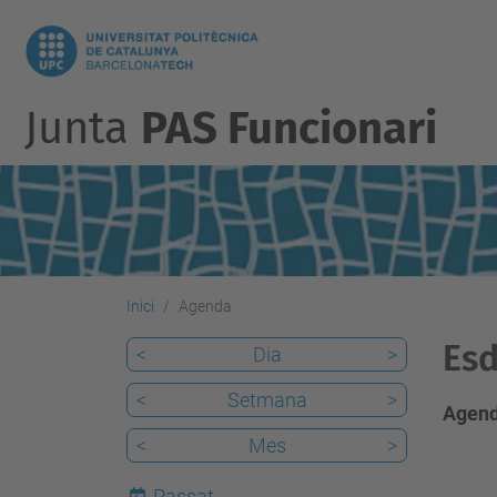
Junta
PAS Funcionari
Inici
Agenda
Esd
<
Dia
>
<
Setmana
>
Agend
<
Mes
>
Passat