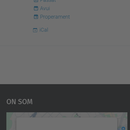
Avui
7
Properament
iCal
On Som
Necessitem el vostre consentiment