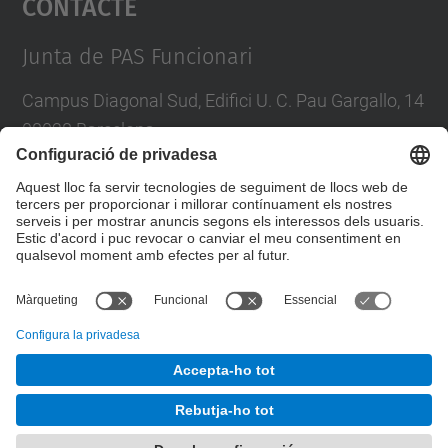
Contacte
Management Platform
Junta de PAS Funcionari
Campus Diagonal Sud, Edifici U. C. Pau Gargallo, 14
08028 Barcelona
Tel.
:
93 401 71 46
E-mail
:
junta.pasf@upc.edu
Formulari de contacte
© UPC
Junta PAS Funcionari
Desenvolupat amb