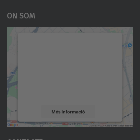
On Som
Necessitem el vostre
consentiment per carregar el
servei Google Maps!
Utilitzem un servei de tercers per incrustar
contingut del mapa que pugui recollir dades
sobre la vostra activitat. Reviseu-ne els
detalls i accepteu el servei per veure el
mapa.
Més Informació
Accepta
powered by
Usercentrics Consent