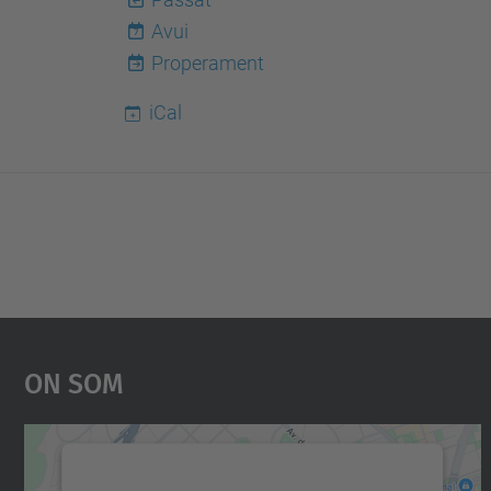
Avui
7
Properament
iCal
On Som
Necessitem el vostre consentiment