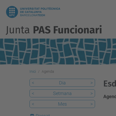
Junta
PAS Funcionari
Inici
Agenda
Es
<
Dia
>
<
Setmana
>
Agend
<
Mes
>
Passat