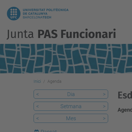
Junta
PAS Funcionari
Inici
Agenda
Esd
<
Dia
>
<
Setmana
>
Agend
<
Mes
>
Passat