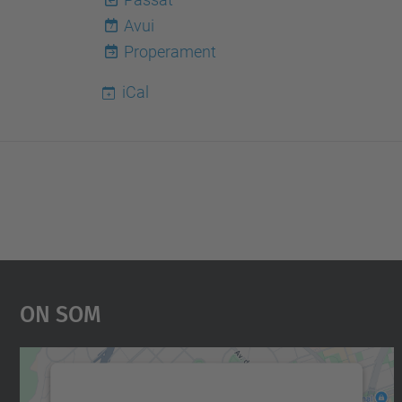
Avui
7
Properament
iCal
On Som
Necessitem el vostre consentiment