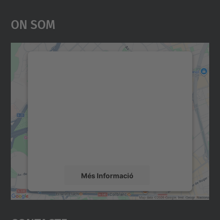
On Som
Necessitem el vostre
consentiment per carregar el
servei Google Maps!
Utilitzem un servei de tercers per incrustar
contingut del mapa que pugui recollir dades
sobre la vostra activitat. Reviseu-ne els
detalls i accepteu el servei per veure el
mapa.
Més Informació
Accepta
powered by
Usercentrics Consent