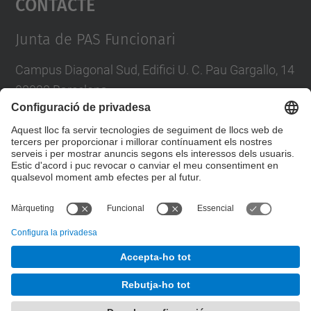
Contacte
Management Platform
Junta de PAS Funcionari
Campus Diagonal Sud, Edifici U. C. Pau Gargallo, 14
08028 Barcelona
Tel.
:
93 401 71 46
E-mail
:
junta.pasf@upc.edu
Formulari de contacte
© UPC
Junta PAS Funcionari
Desenvolupat amb