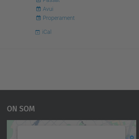
Avui
8
Properament
iCal
On Som
Necessitem el vostre consentiment