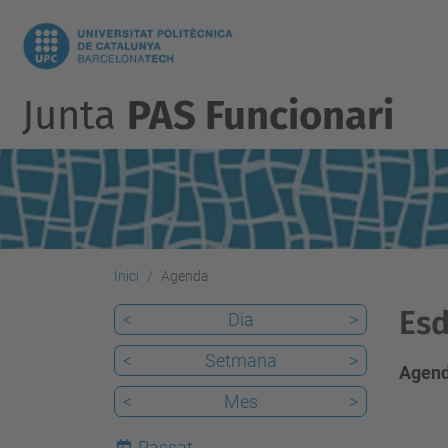
Junta
PAS Funcionari
Inici
Agenda
Esd
<
Dia
>
<
Setmana
>
Agend
<
Mes
>
Passat