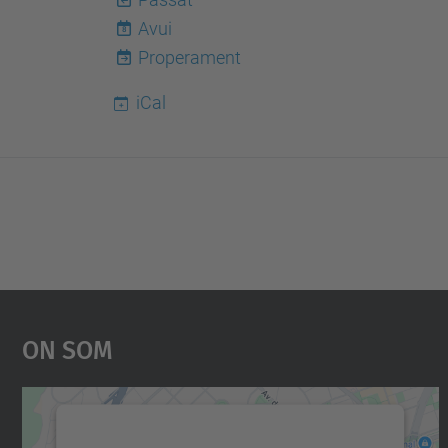
Avui
8
Properament
iCal
On Som
Necessitem el vostre consentiment