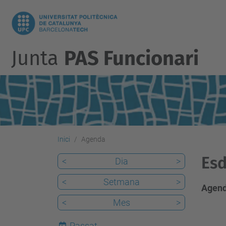
Junta
PAS Funcionari
Inici
Agenda
Esd
<
Dia
>
<
Setmana
>
Agend
<
Mes
>
Passat