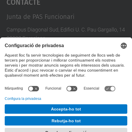
Contacte
Management Platform
Junta de PAS Funcionari
Campus Diagonal Sud, Edifici U. C. Pau Gargallo, 14
08028 Barcelona
Tel.
:
93 401 71 46
E-mail
:
junta.pasf@upc.edu
Formulari de contacte
© UPC
Junta PAS Funcionari
Desenvolupat amb