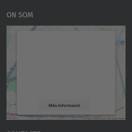
On Som
Necessitem el vostre
consentiment per carregar el
servei Google Maps!
Utilitzem un servei de tercers per incrustar
contingut del mapa que pugui recollir dades
sobre la vostra activitat. Reviseu-ne els
detalls i accepteu el servei per veure el
mapa.
Més Informació
Accepta
powered by
Usercentrics Consent