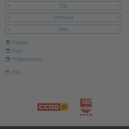
<
Dia
>
<
Setmana
>
<
Mes
>
Passat
Avui
9
Properament
iCal