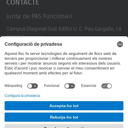
Contacte
Management Platform
Junta de PAS Funcionari
Campus Diagonal Sud, Edifici U. C. Pau Gargallo, 14
08028 Barcelona
Tel.
:
93 401 71 46
E-mail
:
junta.pasf@upc.edu
Formulari de contacte
© UPC
Junta PAS Funcionari
Desenvolupat amb