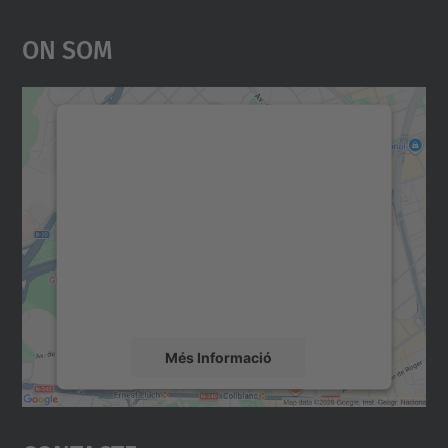
On Som
Necessitem el vostre
consentiment per carregar el
servei Google Maps!
Utilitzem un servei de tercers per incrustar
contingut del mapa que pugui recollir dades
sobre la vostra activitat. Reviseu-ne els
detalls i accepteu el servei per veure el
mapa.
Més Informació
Accepta
powered by
Usercentrics Consent