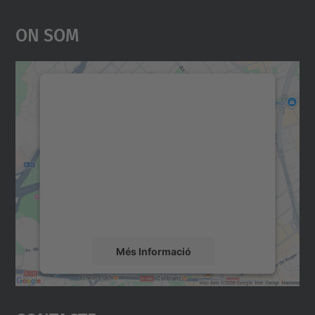
On Som
Necessitem el vostre
consentiment per carregar el
servei Google Maps!
Utilitzem un servei de tercers per incrustar
contingut del mapa que pugui recollir dades
sobre la vostra activitat. Reviseu-ne els
detalls i accepteu el servei per veure el
mapa.
Més Informació
Accepta
powered by
Usercentrics Consent