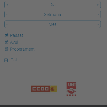
<
Dia
>
<
Setmana
>
<
Mes
>
Passat
Avui
6
Properament
iCal