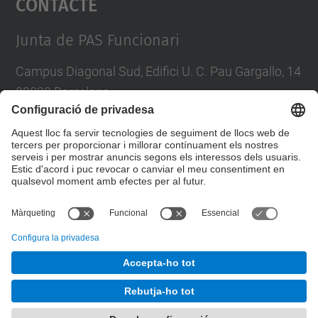
Contacte
Management Platform
Junta de PAS Funcionari
Campus Diagonal Sud, Edifici U. C. Pau Gargallo, 14
08028 Barcelona
Tel.
:
93 401 71 46
E-mail
:
junta.pasf@upc.edu
Formulari de contacte
© UPC
Junta PAS Funcionari
Desenvolupat amb