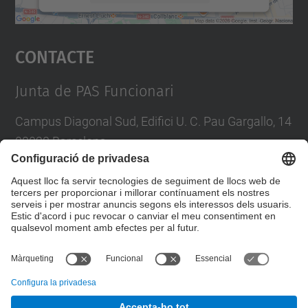
Accepta
Contacte
powered by
Usercentrics Consent
Management Platform
Junta de PAS Funcionari
Campus Diagonal Sud, Edifici U. C. Pau Gargallo, 14
08028 Barcelona
Tel.
:
93 401 71 46
E-mail
:
junta.pasf@upc.edu
Formulari de contacte