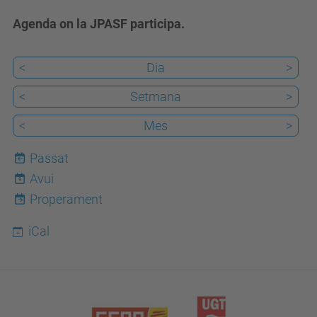
Agenda on la JPASF participa.
<
Dia
>
<
Setmana
>
<
Mes
>
Passat
Avui
9
Properament
iCal