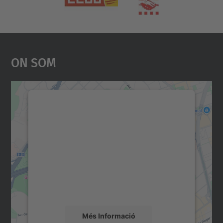
On Som
Necessitem el vostre
consentiment per carregar el
servei Google Maps!
Utilitzem un servei de tercers per incrustar
contingut del mapa que pugui recollir dades
sobre la vostra activitat. Reviseu-ne els
detalls i accepteu el servei per veure el
mapa.
Més Informació