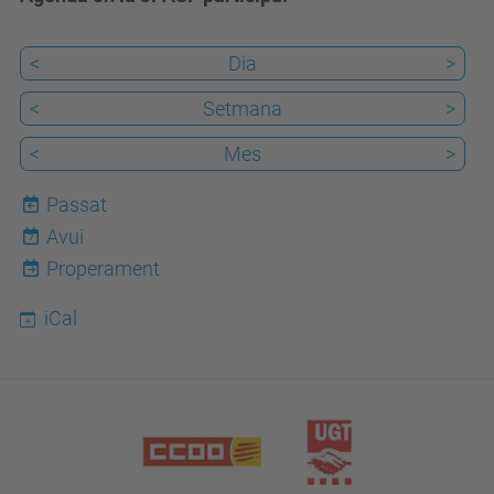
<
Dia
>
<
Setmana
>
<
Mes
>
Passat
Avui
7
Properament
iCal