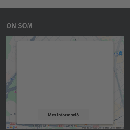
On Som
Necessitem el vostre
consentiment per carregar el
servei Google Maps!
Utilitzem un servei de tercers per incrustar
contingut del mapa que pugui recollir dades
sobre la vostra activitat. Reviseu-ne els
detalls i accepteu el servei per veure el
mapa.
Més Informació
Accepta