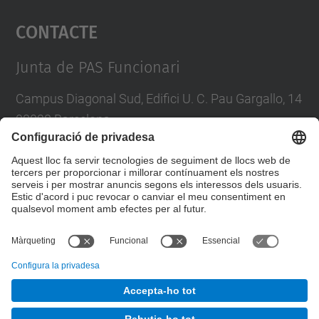
Contacte
powered by
Usercentrics Consent
Management Platform
Junta de PAS Funcionari
Campus Diagonal Sud, Edifici U. C. Pau Gargallo, 14
08028 Barcelona
Tel.
:
93 401 71 46
E-mail
:
junta.pasf@upc.edu
Formulari de contacte
© UPC
Junta PAS Funcionari