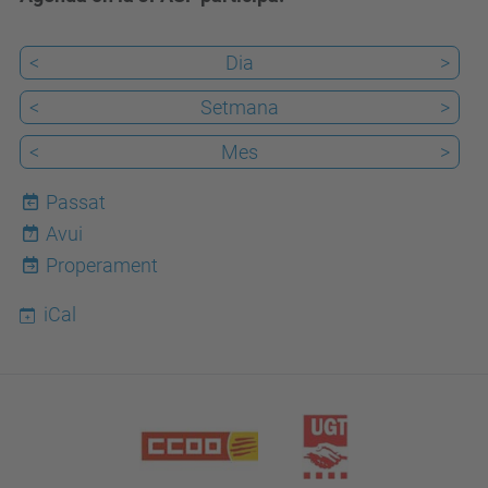
<
Dia
>
<
Setmana
>
<
Mes
>
Passat
Avui
7
Properament
iCal