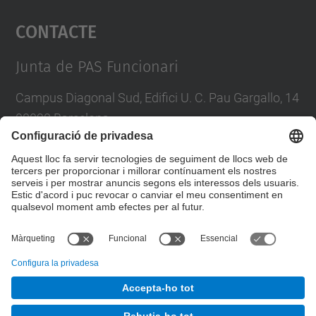
Contacte
powered by
Usercentrics Consent
Management Platform
Junta de PAS Funcionari
Campus Diagonal Sud, Edifici U. C. Pau Gargallo, 14
08028 Barcelona
Tel.
:
93 401 71 46
E-mail
:
junta.pasf@upc.edu
Formulari de contacte
© UPC
Junta PAS Funcionari