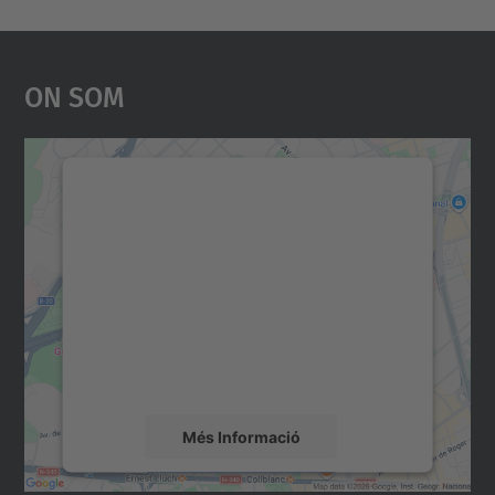
On Som
Necessitem el vostre
consentiment per carregar el
servei Google Maps!
Utilitzem un servei de tercers per incrustar
contingut del mapa que pugui recollir dades
sobre la vostra activitat. Reviseu-ne els
detalls i accepteu el servei per veure el
mapa.
Més Informació
Accepta