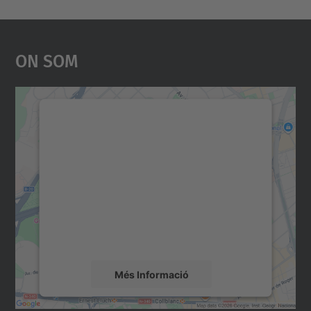
On Som
Necessitem el vostre
consentiment per carregar el
servei Google Maps!
Utilitzem un servei de tercers per incrustar
contingut del mapa que pugui recollir dades
sobre la vostra activitat. Reviseu-ne els
detalls i accepteu el servei per veure el
mapa.
Més Informació
Accepta