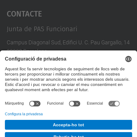
Contacte
powered by
Usercentrics Consent
Management Platform
Junta de PAS Funcionari
Campus Diagonal Sud, Edifici U. C. Pau Gargallo, 14
08028 Barcelona
Tel.
:
93 401 71 46
E-mail
:
junta.pasf@upc.edu
Formulari de contacte
© UPC
Junta PAS Funcionari