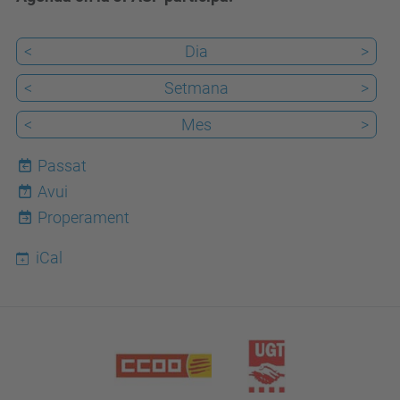
<
Dia
>
<
Setmana
>
<
Mes
>
Passat
Avui
7
Properament
iCal