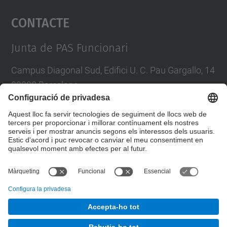
Contacte
powered by
Usercentrics Consent
Management Platform
Junta de PAS Funcionari
Campus Diagonal Sud, Edifici U. C. Pau Gargallo, 14
08028 Barcelona
Tel.
:
93 401 71 46
E-mail
:
junta.pasf@upc.edu
Formulari de contacte
© UPC
Junta PAS Funcionari