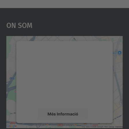
On Som
Necessitem el vostre
consentiment per carregar el
servei Google Maps!
Utilitzem un servei de tercers per incrustar
contingut del mapa que pugui recollir dades
sobre la vostra activitat. Reviseu-ne els
detalls i accepteu el servei per veure el
mapa.
Més Informació
Accepta