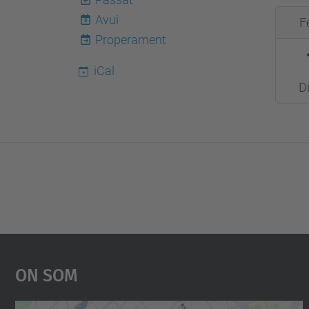
2013-
Avui
F
8
02-
Properament
11T13
iCal
2013-
Di
02-
12T17
On Som