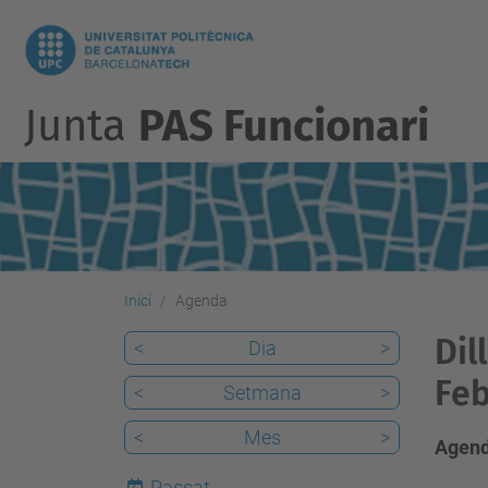
Junta
PAS Funcionari
Inici
Agenda
Dil
<
Dia
>
Feb
<
Setmana
>
<
Mes
>
Agend
Passat