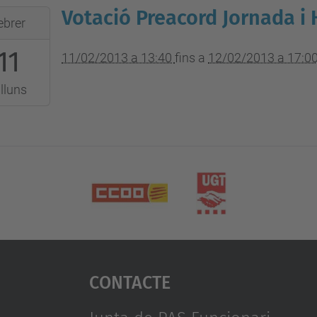
Votació Preacord Jornada i 
ebrer
11
:40:00+01:00
11/02/2013 a 13:40
fins a
12/02/2013 a 17:0
lluns
:00:00+01:00
Contacte