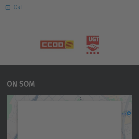
iCal
On Som
Necessitem el vostre
consentiment per carregar el
servei Google Maps!
Utilitzem un servei de tercers per incrustar