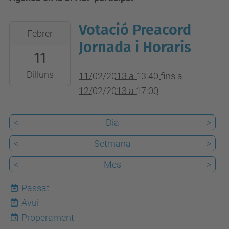
Votació Preacord
2013-
Febrer
02-
Jornada i Horaris
11
11T13:40:00+01:00
2013-
Dilluns
11/02/2013 a 13:40
fins a
02-
12/02/2013 a 17:00
12T17:00:00+01:00
<
Dia
>
<
Setmana
>
<
Mes
>
Passat
Avui
6
Properament