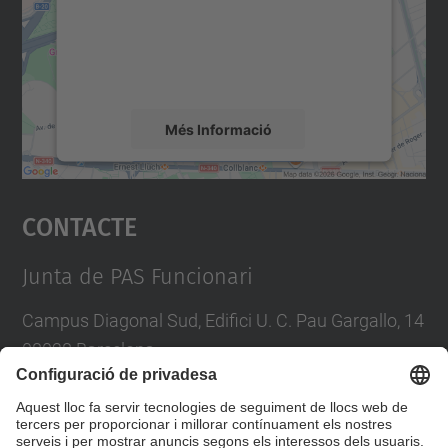
contingut del mapa que pugui recollir dades
sobre la vostra activitat. Reviseu-ne els
detalls i accepteu el servei per veure el
mapa.
Més Informació
Accepta
Contacte
powered by
Usercentrics Consent
Management Platform
Junta de PAS Funcionari
Campus Diagonal Sud, Edifici U. C. Pau Gargallo, 14
08028 Barcelona
Tel.
:
93 401 71 46
E-mail
:
junta.pasf@upc.edu