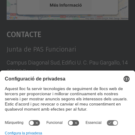
Més Informació
Accepta
Contacte
powered by
Usercentrics Consent
Management Platform
Junta de PAS Funcionari
Campus Diagonal Sud, Edifici U. C. Pau Gargallo, 14
08028 Barcelona
Tel.
:
93 401 71 46
E-mail
:
junta.pasf@upc.edu
Formulari de contacte