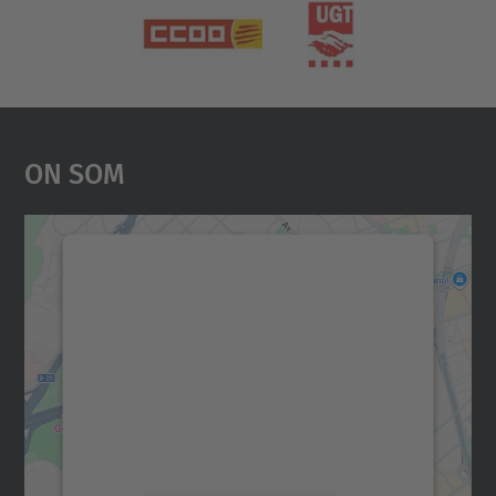
On Som
Necessitem el vostre
consentiment per carregar el
servei Google Maps!
Utilitzem un servei de tercers per incrustar
contingut del mapa que pugui recollir dades
sobre la vostra activitat. Reviseu-ne els
detalls i accepteu el servei per veure el
mapa.