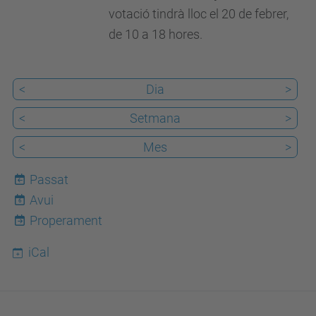
votació tindrà lloc el 20 de febrer,
de 10 a 18 hores.
<
Dia
>
<
Setmana
>
<
Mes
>
Passat
Avui
6
Properament
iCal