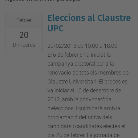
Eleccions al Claustre
2013-
Febrer
02-
UPC
20
20T10:00:00+01:00
2013-
Dimecres
20/02/2013
de
10:00
a
18:00
02-
El 6 de febrer s'ha iniciat la
20T18:00:00+01:00
campanya electoral per a la
renovació de tots els membres del
Claustre Universitari. El procés es
va iniciar el 10 de desembre de
2012, amb la convocatòria
d'eleccions, i culminarà amb la
proclamació definitiva dels
candidats i candidates electes el
dia 25 de febrer. La jornada de