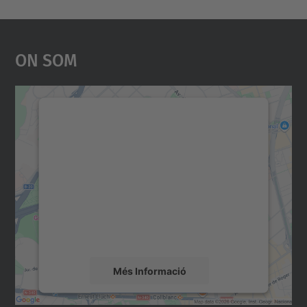
On Som
Necessitem el vostre
consentiment per carregar el
servei Google Maps!
Utilitzem un servei de tercers per incrustar
contingut del mapa que pugui recollir dades
sobre la vostra activitat. Reviseu-ne els
detalls i accepteu el servei per veure el
mapa.
Més Informació
Accepta