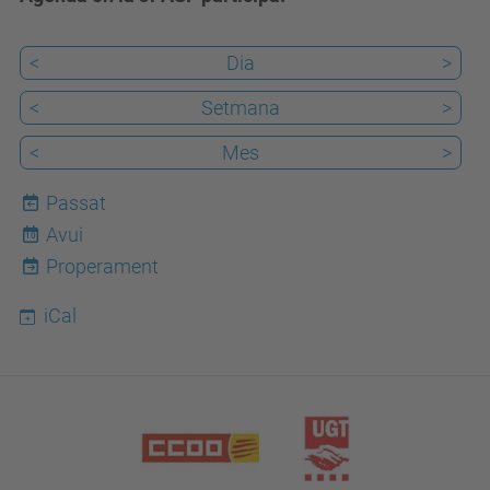
<
Dia
>
<
Setmana
>
<
Mes
>
Passat
Avui
10
Properament
iCal