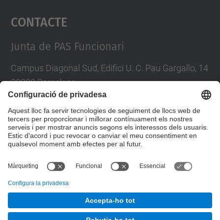
Contacte
powered by
Usercentrics Consent
Management Platform
Junta de PAS Funcionari
Campus Diagonal Sud, Edifici U. C. Pau Gargallo, 14
08028 Barcelona
Tel.
:
93 401 71 46
E-mail
:
junta.pasf@upc.edu
Formulari de contacte
© UPC
Junta PAS Funcionari