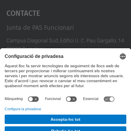
Contacte
powered by
Usercentrics Consent
Management Platform
Junta de PAS Funcionari
Campus Diagonal Sud, Edifici U. C. Pau Gargallo, 14
08028 Barcelona
Tel.
:
93 401 71 46
E-mail
:
junta.pasf@upc.edu
Formulari de contacte
© UPC
Junta PAS Funcionari