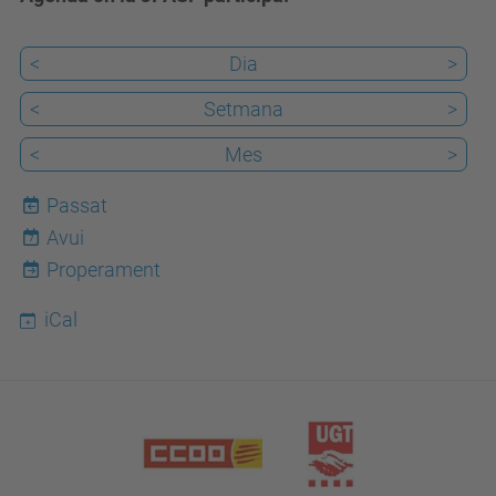
<
Dia
>
<
Setmana
>
<
Mes
>
Passat
Avui
7
Properament
iCal