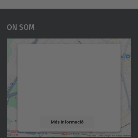
On Som
Necessitem el vostre
consentiment per carregar el
servei Google Maps!
Utilitzem un servei de tercers per incrustar
contingut del mapa que pugui recollir dades
sobre la vostra activitat. Reviseu-ne els
detalls i accepteu el servei per veure el
mapa.
Més Informació
Accepta