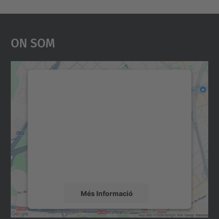
On Som
Necessitem el vostre
consentiment per carregar el
servei Google Maps!
Utilitzem un servei de tercers per incrustar
contingut del mapa que pugui recollir dades
sobre la vostra activitat. Reviseu-ne els
detalls i accepteu el servei per veure el
mapa.
Més Informació
Accepta