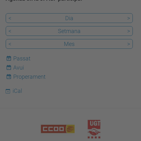
<
Dia
>
<
Setmana
>
<
Mes
>
Passat
Avui
7
Properament
iCal