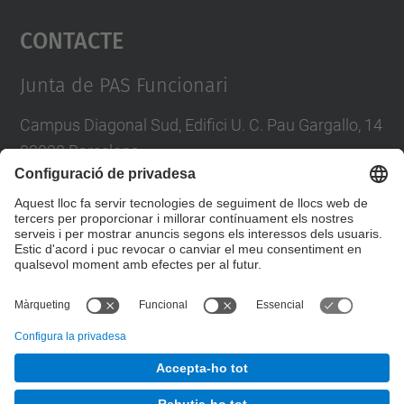
Contacte
powered by
Usercentrics Consent
Management Platform
Junta de PAS Funcionari
Campus Diagonal Sud, Edifici U. C. Pau Gargallo, 14
08028 Barcelona
Tel.
:
93 401 71 46
E-mail
:
junta.pasf@upc.edu
Formulari de contacte
© UPC
Junta PAS Funcionari