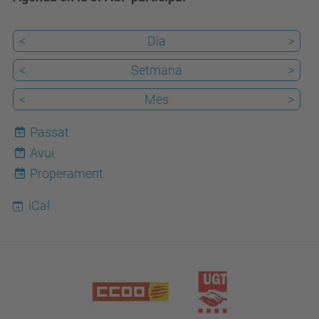
<
Dia
>
<
Setmana
>
<
Mes
>
Passat
Avui
7
Properament
iCal