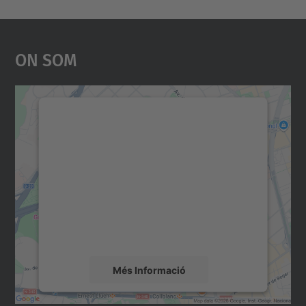
On Som
Necessitem el vostre
consentiment per carregar el
servei Google Maps!
Utilitzem un servei de tercers per incrustar
contingut del mapa que pugui recollir dades
sobre la vostra activitat. Reviseu-ne els
detalls i accepteu el servei per veure el
mapa.
Més Informació
Accepta