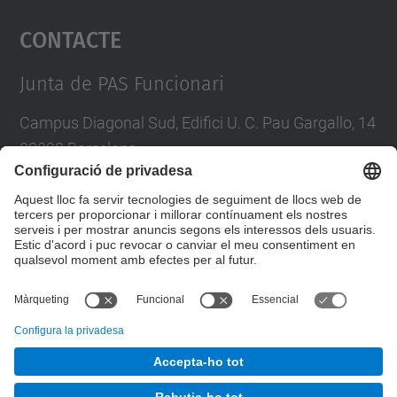
Contacte
powered by
Usercentrics Consent
Management Platform
Junta de PAS Funcionari
Campus Diagonal Sud, Edifici U. C. Pau Gargallo, 14
08028 Barcelona
Tel.
:
93 401 71 46
E-mail
:
junta.pasf@upc.edu
Formulari de contacte
© UPC
Junta PAS Funcionari