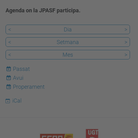
Agenda on la JPASF participa.
<
Dia
>
<
Setmana
>
<
Mes
>
Passat
Avui
9
Properament
iCal