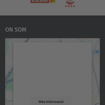
On Som
Necessitem el vostre
consentiment per carregar el
servei Google Maps!
Utilitzem un servei de tercers per incrustar
contingut del mapa que pugui recollir dades
sobre la vostra activitat. Reviseu-ne els
detalls i accepteu el servei per veure el
mapa.
Més Informació