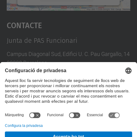
Accepta
Contacte
powered by
Usercentrics Consent
Management Platform
Junta de PAS Funcionari
Campus Diagonal Sud, Edifici U. C. Pau Gargallo, 14
08028 Barcelona
Tel.
:
93 401 71 46
E-mail
:
junta.pasf@upc.edu
Formulari de contacte