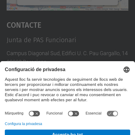
Accepta
Contacte
powered by
Usercentrics Consent
Management Platform
Junta de PAS Funcionari
Campus Diagonal Sud, Edifici U. C. Pau Gargallo, 14
08028 Barcelona
Tel.
:
93 401 71 46
E-mail
:
junta.pasf@upc.edu
Formulari de contacte