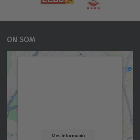
On Som
Necessitem el vostre
consentiment per carregar el
servei Google Maps!
Utilitzem un servei de tercers per incrustar
contingut del mapa que pugui recollir dades
sobre la vostra activitat. Reviseu-ne els
detalls i accepteu el servei per veure el
mapa.
Més Informació