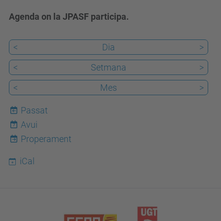
Agenda on la JPASF participa.
<
Dia
>
<
Setmana
>
<
Mes
>
Passat
Avui
7
Properament
iCal