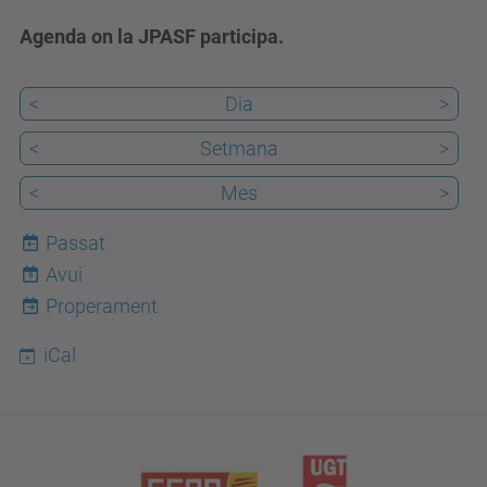
Agenda on la JPASF participa.
<
Dia
>
<
Setmana
>
<
Mes
>
Passat
Avui
9
Properament
iCal