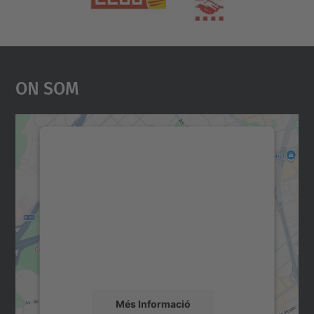
On Som
Necessitem el vostre
consentiment per carregar el
servei Google Maps!
Utilitzem un servei de tercers per incrustar
contingut del mapa que pugui recollir dades
sobre la vostra activitat. Reviseu-ne els
detalls i accepteu el servei per veure el
mapa.
Més Informació