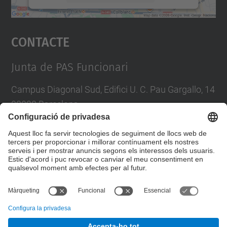
Accepta
Contacte
powered by
Usercentrics Consent
Management Platform
Junta de PAS Funcionari
Campus Diagonal Sud, Edifici U. C. Pau Gargallo, 14
08028 Barcelona
Tel.
:
93 401 71 46
E-mail
:
junta.pasf@upc.edu
Formulari de contacte