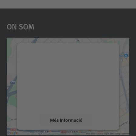
On Som
Necessitem el vostre
consentiment per carregar el
servei Google Maps!
Utilitzem un servei de tercers per incrustar
contingut del mapa que pugui recollir dades
sobre la vostra activitat. Reviseu-ne els
detalls i accepteu el servei per veure el
mapa.
Més Informació
Accepta