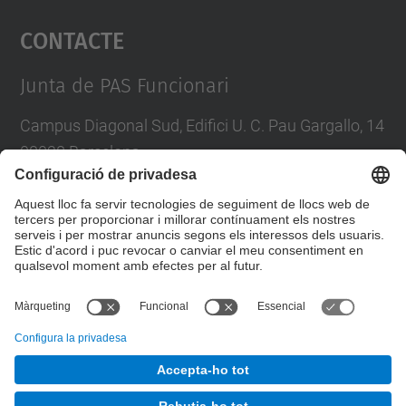
Contacte
powered by
Usercentrics Consent
Management Platform
Junta de PAS Funcionari
Campus Diagonal Sud, Edifici U. C. Pau Gargallo, 14
08028 Barcelona
Tel.
:
93 401 71 46
E-mail
:
junta.pasf@upc.edu
Formulari de contacte
© UPC
Junta PAS Funcionari