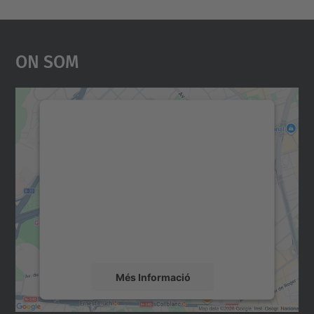
On Som
Necessitem el vostre
consentiment per carregar el
servei Google Maps!
Utilitzem un servei de tercers per incrustar
contingut del mapa que pugui recollir dades
sobre la vostra activitat. Reviseu-ne els
detalls i accepteu el servei per veure el
mapa.
Més Informació
Accepta