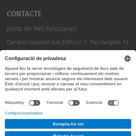
Contacte
powered by
Usercentrics Consent
Management Platform
Junta de PAS Funcionari
Campus Diagonal Sud, Edifici U. C. Pau Gargallo, 14
08028 Barcelona
Tel.
:
93 401 71 46
E-mail
:
junta.pasf@upc.edu
Formulari de contacte
© UPC
Junta PAS Funcionari