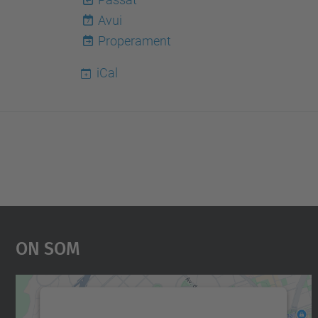
Avui
7
Properament
iCal
On Som
Necessitem el vostre consentiment