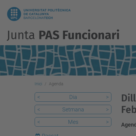
Junta
PAS Funcionari
Inici
Agenda
Dil
<
Dia
>
Feb
<
Setmana
>
<
Mes
>
Agend
Passat